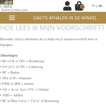
|
FR
NL
0
Powered by Weiss Optik
GRATIS AFHALEN IN DE WINKEL
HOE LEES IK MIJN VOORSCHRIFT?
Hieronder vind je informatie die je helpt om je lenzenvoorschrift beter te
begrijpen
Afkortingen
:
• RO (of R of OD) = Rechteroog
• LO (of L of OS) = Linkeroog
• BC = Radius
• DIA of Ø = Diameter
• PWR of SPH = Sterkte
• AX = As of 'Axis' CYL = Cilinder
• ADD = Additie
• BC of Base Curve = 'Curve' of Kromming