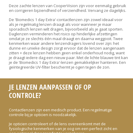
Deze zachte lenzen van CooperVision zijn voor eenmalig gebruik
en corrigeren bijziendheid of verziendheid. Vervang ze dagelijks.
De 'Biomedics 1 day Extra'-contactlenzen zijn zowel ideaal voor
als je regelmatig lenzen draagt als voor wanneer je maar
sporadisch lenzen wilt dragen, bijvoorbeeld als je gaat sporten.
Daglenzen verminderen het risico op hinderlijke afzettingen
omdat je ze slechts één maal draagt en daarna weggooit. Twee
kenmerken waar andere lenzendragers lovend over zijn: het
dunne en unieke design zorgt ervoor dat de lenzen aangenaam
zitten + deze lenzen hebben geen enkel onderhoud nodig, want
je draagt iedere dag een nieuw paar. Met de lichte blauwe tint kan
je de 'Biomedics 1 day Extra'-lenzen gemakkelijker hanteren. Een
geïntegreerde UV-filter beschermt je ogen tegen de zon.
JE LENZEN AANPASSEN OF OP
CONTROLE?
Contactlenzen zijn een medisch product. Een regelmatige
controle bij je opticien is noodzakelijk.
Je opticien controleert of de lens overeenkomt met de
fysiologische kenmerken van je oog om een perfect zicht en