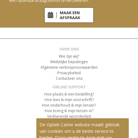
een optimaal draagcomfort te verzekeren.
MAAK EEN
AFSPRAAK
OVER ONS
Wie zijn wij?
Wettelijke bepalingen
Algemene verkoopvoorwaarden
Privacybeleid
Contacteer ons
ONLINE SUPPORT
Hoe plaats ik een bestelling?
Hoe lees ik mijn voorschrift?
Hoe onderhoud ik mijn lenzen?
Hoe breng ik mijn lenzen in?
Verklarende woordenlijst
De Optiek Carine website maakt gebruik
KLANTENSERVICE
van cookies om u de beste service te
Informatie over de levering
bieden. Door verder te gaan met uw
Informatie over de betaling