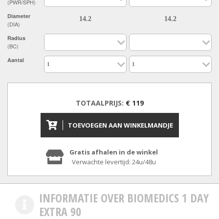
(PWR/SPH)
Diameter
(DIA)
Radius
(BC)
Aantal
TOTAALPRIJS:
€ 119
TOEVOEGEN AAN WINKELMANDJE
Gratis afhalen in de winkel
Verwachte levertijd: 24u/48u
INFORMATIE OVER BIOMEDICS 1 DAY
EXTRA 90